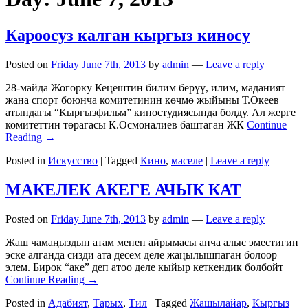
Кароосуз калган кыргыз киносу
Posted on
Friday June 7th, 2013
by
admin
—
Leave a reply
28-майда Жогорку Кеңештин билим берүү, илим, маданият
жана спорт боюнча комитетинин көчмө жыйыны Т.Океев
атындагы “Кыргызфильм” киностудиясында болду. Ал жерге
комитеттин төрагасы К.Осмоналиев баштаган ЖК
Continue
Reading →
Posted in
Искусство
|
Tagged
Кино
,
маселе
|
Leave a reply
МАКЕЛЕК АКЕГЕ АЧЫК КАТ
Posted on
Friday June 7th, 2013
by
admin
—
Leave a reply
Жаш чамаңыздын атам менен айрымасы анча алыс эместигин
эске алганда сизди ата десем деле жаңылышпаган болоор
элем. Бирок “аке” деп атоо деле кыйыр кеткендик болбойт
Continue Reading →
Posted in
Адабият
,
Тарых
,
Тил
|
Tagged
Жашылайар
,
Кыргыз