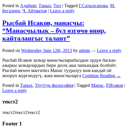
Posted in
Адабият
,
Тарых
,
Тил
|
Tagged
Г.Сатылганова
,
М.
Бегалиев
,
Ч. Айтматов
|
Leave a reply
Рысбай Исаков, манасчы:
“Манасчылык – бул өзгөчө өнөр,
кайталангыс талант”
Posted on
Wednesday June 12th, 2013
by
admin
—
Leave a reply
Рысбай Исаков залкар манасчыларыбыздын ордун баскан
азыркы залкарлардын бири десек аша чапкандык болбойт.
Рысбай менен маегибиз Манас тууралуу ким кандай ой
жооруп жүргөндүгү, жаш манасчыларга
Continue Reading →
Posted in
Тарых
,
Улуттук философия
|
Tagged
Манас
,
Р.Исаков
|
Leave a reply
текст2
текст2текст2текст2
Footer 1