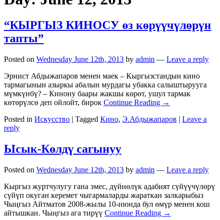
“КЫРГЫЗ КИНОСУ өз көрүүчүлөрүн
тапты”
Posted on
Wednesday June 12th, 2013
by
admin
—
Leave a reply
Эрнист Абдыжапаров менен маек – Кыргызстандын кино
тармагынын азыркы абалын мурдагы убакка салыштырууга
мүмкүнбү? – Кинону баары жакшы көрөт, ушул тармак
көтөрүлсө деп ойлойт, бирок
Continue Reading →
Posted in
Искусство
|
Tagged
Кино
,
Э.Абдыжапаров
|
Leave a
reply
Ысык-Көлдү сагынуу
Posted on
Wednesday June 12th, 2013
by
admin
—
Leave a reply
Кыргыз журтчулугу гана эмес, дүйнөлүк адабият сүйүүчүлөрү
сүйүп окуган керемет чыгармаларды жараткан залкарыбыз
Чыңгыз Айтматов 2008-жылы 10-июнда бул өмүр менен кош
айтышкан. Чыңгыз ага тирүү
Continue Reading →