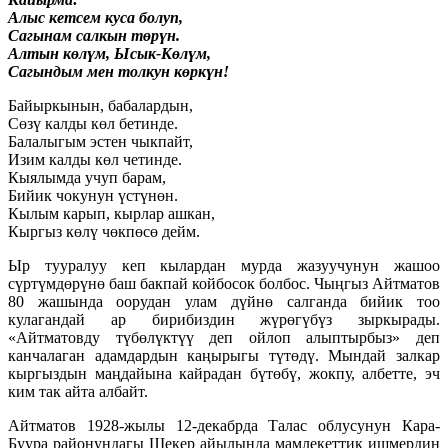
Алыс кетсем куса болуп,
Сагынам салкын төрүн.
Алтын көлүм, Ысык-Көлүм,
Сагындым мен толкун көркүн!
Байыркынын, бабалардын,
Сөзү калды көл бетинде.
Балалыгым эстен чыкпайт,
Изим калды көл четинде.
Кыялымда учуп барам,
Бийик чокунун үстүнөн.
Кылым карып, кырлар ашкан,
Кыргыз көлү чөкпөсө дейм.
Ыр тууралуу кеп кылардан мурда жазуучунун жашоо
сүртүмдөрүнө баш бакпай койбосок болбос. Чыңгыз Айтматов
80 жашында оорудан улам дүйнө салганда бийик тоо
кулагандай ар бирибиздин жүрөгүбүз зыркырады.
«Айтматовду түбөлүктүү деп ойлоп алыптырбыз» деп
канчалаган адамдардын каңырыгы түтөдү. Мындай залкар
кыргыздын маңдайына кайрадан бүтөбү, жокпу, албетте, эч
ким так айта албайт.
Айтматов 1928-жылы 12-декабрда Талас облусунун Кара-
Буура районундагы Шекер айылында мамлекеттик ишмердин