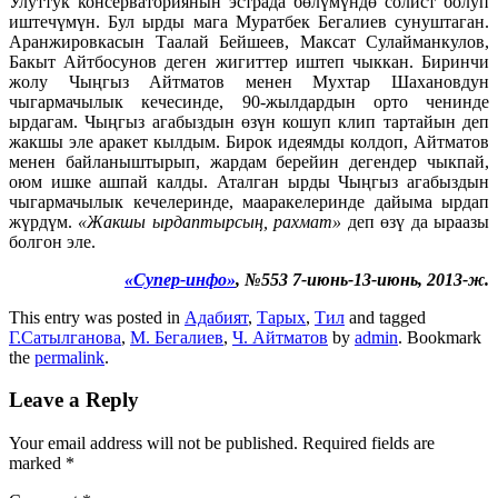
Улуттук консерваториянын эстрада бөлүмүндө солист болуп
иштечүмүн. Бул ырды мага Муратбек Бегалиев сунуштаган.
Аранжировкасын Таалай Бейшеев, Максат Сулайманкулов,
Бакыт Айтбосунов деген жигиттер иштеп чыккан. Биринчи
жолу Чыңгыз Айтматов менен Мухтар Шахановдун
чыгармачылык кечесинде, 90-жылдардын орто ченинде
ырдагам. Чыңгыз агабыздын өзүн кошуп клип тартайын деп
жакшы эле аракет кылдым. Бирок идеямды колдоп, Айтматов
менен байланыштырып, жардам берейин дегендер чыкпай,
оюм ишке ашпай калды. Аталган ырды Чыңгыз агабыздын
чыгармачылык кечелеринде, мааракелеринде дайыма ырдап
жүрдүм.
«Жакшы ырдаптырсың, рахмат»
деп өзү да ыраазы
болгон эле.
«Супер-инфо»
, №553 7-июнь-13-июнь, 2013-ж.
This entry was posted in
Адабият
,
Тарых
,
Тил
and tagged
Г.Сатылганова
,
М. Бегалиев
,
Ч. Айтматов
by
admin
. Bookmark
the
permalink
.
Leave a Reply
Your email address will not be published.
Required fields are
marked
*