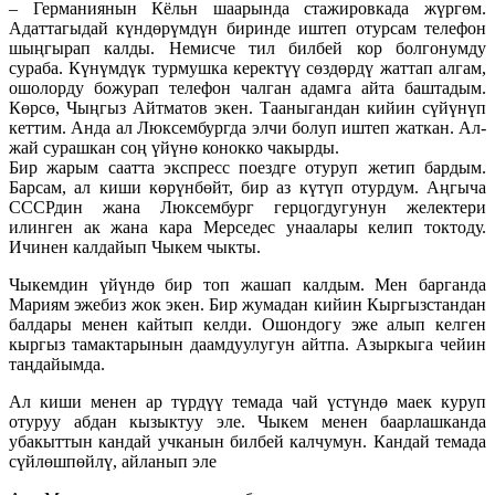
– Германиянын Кёльн шаарында стажировкада жүргөм.
Адаттагыдай күндөрүмдүн биринде иштеп отурсам телефон
шыңгырап калды. Немисче тил билбей кор болгонумду
сураба. Күнүмдүк турмушка керектүү сөздөрдү жаттап алгам,
ошолорду божурап телефон чалган адамга айта баштадым.
Көрсө, Чыңгыз Айтматов экен. Тааныгандан кийин сүйүнүп
кеттим. Анда ал Люксембургда элчи болуп иштеп жаткан. Ал-
жай сурашкан соң үйүнө конокко чакырды.
Бир жарым саатта экспресс поездге отуруп жетип бардым.
Барсам, ал киши көрүнбөйт, бир аз күтүп отурдум. Аңгыча
СССРдин жана Люксембург герцогдугунун желектери
илинген ак жана кара Мерседес унаалары келип токтоду.
Ичинен калдайып Чыкем чыкты.
Чыкемдин үйүндө бир топ жашап калдым. Мен барганда
Мариям эжебиз жок экен. Бир жумадан кийин Кыргызстандан
балдары менен кайтып келди. Ошондогу эже алып келген
кыргыз тамактарынын даамдуулугун айтпа. Азыркыга чейин
таңдайымда.
Ал киши менен ар түрдүү темада чай үстүндө маек куруп
отуруу абдан кызыктуу эле. Чыкем менен баарлашканда
убакыттын кандай учканын билбей калчумун. Кандай темада
сүйлөшпөйлү, айланып эле