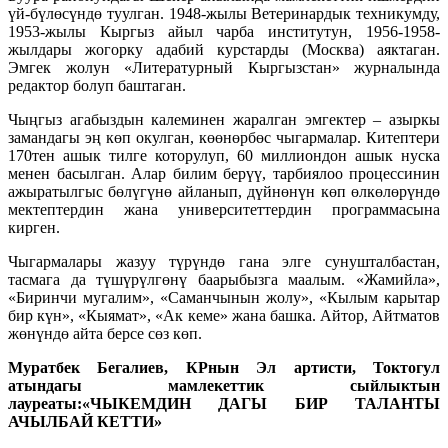
үй-бүлөсүндө туулган. 1948-жылы Ветеринардык техникумду,
1953-жылы Кыргыз айыл чарба институтун, 1956-1958-
жылдары жогорку адабий курстарды (Москва) аяктаган.
Эмгек жолун «Литературный Кыргызстан» журналында
редактор болуп баштаган.
Чыңгыз агабыздын калеминен жаралган эмгектер – азыркы
замандагы эң көп окулган, көөнөрбөс чыгармалар. Китептери
170тен ашык тилге которулуп, 60 миллиондон ашык нуска
менен басылган. Алар билим берүү, тарбиялоо процессинин
ажыратылгыс бөлүгүнө айланып, дүйнөнүн көп өлкөлөрүндө
мектептердин жана университеттердин программасына
кирген.
Чыгармалары жазуу түрүндө гана элге сунушталбастан,
тасмага да түшүрүлгөнү баарыбызга маалым. «Жамийла»,
«Биринчи мугалим», «Саманчынын жолу», «Кылым карытар
бир күн», «Кыямат», «Ак кеме» жана башка. Айтор, Айтматов
жөнүндө айта берсе сөз көп.
Муратбек Бегалиев, КРнын Эл артисти, Токтогул
атындагы мамлекеттик сыйлыктын
лауреаты:«ЧЫКЕМДИН ДАГЫ БИР ТАЛАНТЫ
АЧЫЛБАЙ КЕТТИ»