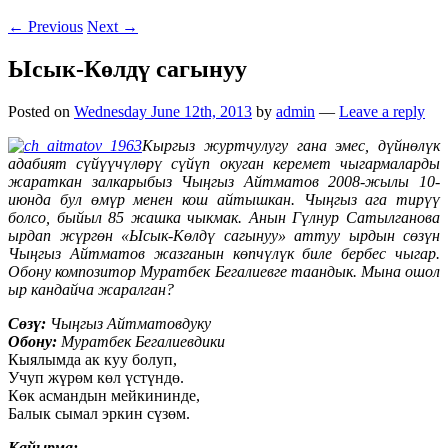
←
Previous
Next
→
Ысык-Көлдү сагынуу
Posted on
Wednesday June 12th, 2013
by
admin
—
Leave a reply
Кыргыз журтчулугу гана эмес, дүйнөлүк
адабият сүйүүчүлөрү сүйүп окуган керемет чыгармаларды
жараткан залкарыбыз Чыңгыз Айтматов 2008-жылы 10-
июнда бул өмүр менен кош айтышкан. Чыңгыз ага тирүү
болсо, быйыл 85 жашка чыкмак. Анын Гүлнур Сатылганова
ырдап жүргөн «Ысык-Көлдү сагынуу» аттуу ырдын сөзүн
Чыңгыз Айтматов жазганын көпчүлүк биле бербес чыгар.
Обону композитор Муратбек Бегалиевге таандык. Мына ошол
ыр кандайча жаралган?
Сөзү:
Чыңгыз Айтматовдуку
Обону:
Муратбек Бегалиевдики
Кыялымда ак куу болуп,
Учуп жүрөм көл үстүндө.
Көк асмандын мейкининде,
Балык сымал эркин сүзөм.
Кайырма: