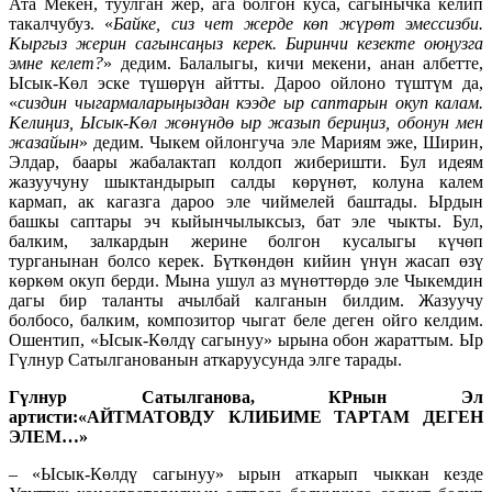
Ата Мекен, туулган жер, ага болгон куса, сагынычка келип
такалчубуз. «
Байке, сиз чет жерде көп жүрөт эмессизби.
Кыргыз жерин сагынсаңыз керек. Биринчи кезекте оюңузга
эмне келет?
» дедим. Балалыгы, кичи мекени, анан албетте,
Ысык-Көл эске түшөрүн айтты. Дароо ойлоно түштүм да,
«
сиздин чыгармаларыңыздан кээде ыр саптарын окуп калам.
Келиңиз, Ысык-Көл жөнүндө ыр жазып бериңиз, обонун мен
жазайын
» дедим. Чыкем ойлонгуча эле Мариям эже, Ширин,
Элдар, баары жабалактап колдоп жиберишти. Бул идеям
жазуучуну шыктандырып салды көрүнөт, колуна калем
кармап, ак кагазга дароо эле чиймелей баштады. Ырдын
башкы саптары эч кыйынчылыксыз, бат эле чыкты. Бул,
балким, залкардын жерине болгон кусалыгы күчөп
турганынан болсо керек. Бүткөндөн кийин үнүн жасап өзү
көркөм окуп берди. Мына ушул аз мүнөттөрдө эле Чыкемдин
дагы бир таланты ачылбай калганын билдим. Жазуучу
болбосо, балким, композитор чыгат беле деген ойго келдим.
Ошентип, «Ысык-Көлдү сагынуу» ырына обон жараттым. Ыр
Гүлнур Сатылганованын аткаруусунда элге тарады.
Гүлнур Сатылганова, КРнын Эл
артисти:«АЙТМАТОВДУ КЛИБИМЕ ТАРТАМ ДЕГЕН
ЭЛЕМ…»
– «Ысык-Көлдү сагынуу» ырын аткарып чыккан кезде